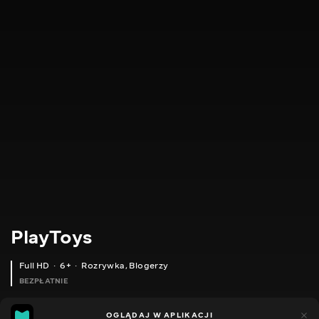
PlayToys
Full HD
6+
Rozrywka
,
Blogerzy
BEZPŁATNIE
24
11
OGLĄDAJ W APLIKACJI