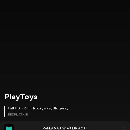
PlayToys
Full HD
6+
Rozrywka
,
Blogerzy
BEZPŁATNIE
24
11
OGLĄDAJ W APLIKACJI