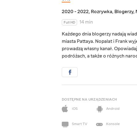
2020 - 2022
,
Rozrywka
,
Blogerzy
,
14 min
Full HD
Każdego dnia blogerzy nadają wiad
miasta Pattaya. Nopalat i Frank wyje
prowadzą własny kanał. Opowiadają 
podróżach, a także o różnych naro
DOSTĘPNE NA URZĄDZENIACH
iOS
Android
Smart TV
Konsole