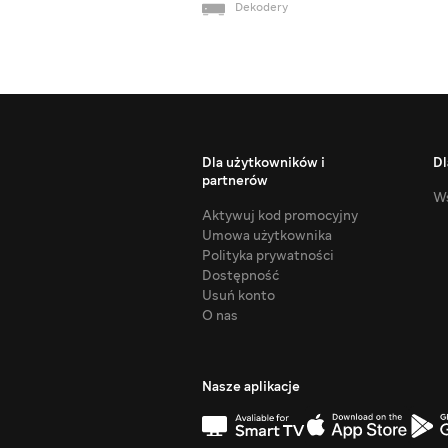
Dekodery
Dla użytkowników i
Dl
partnerów
Ws
Aktywuj kod promocyjny
Umowa użytkownika
Polityka prywatności
Dostępność
Usuń konto
O nas
Nasze aplikacje