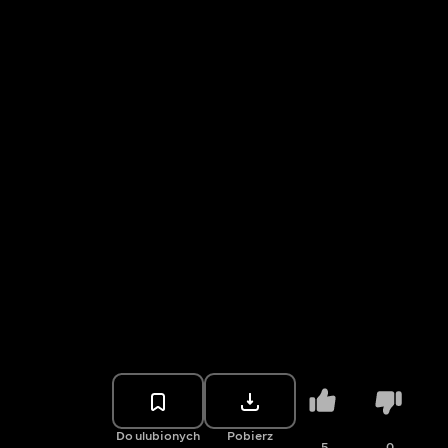
Do ulubionych
Pobierz
5
0