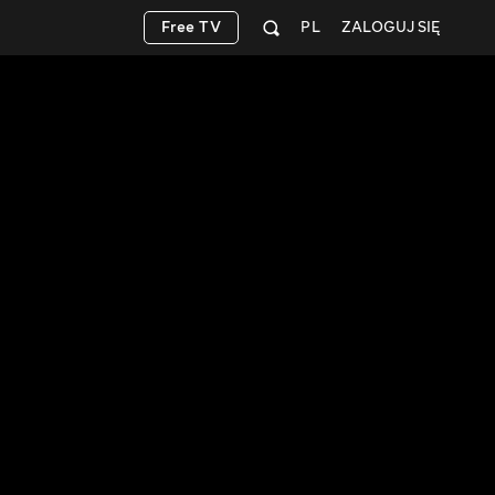
Free TV
PL
ZALOGUJ SIĘ