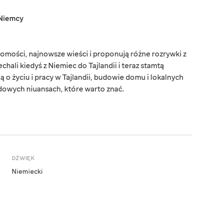
Niemcy
omości, najnowsze wieści i proponują różne rozrywki z
chali kiedyś z Niemiec do Tajlandii i teraz stamtą
o życiu i pracy w Tajlandii, budowie domu i lokalnych
dowych niuansach, które warto znać.
DŹWIĘK
Niemiecki