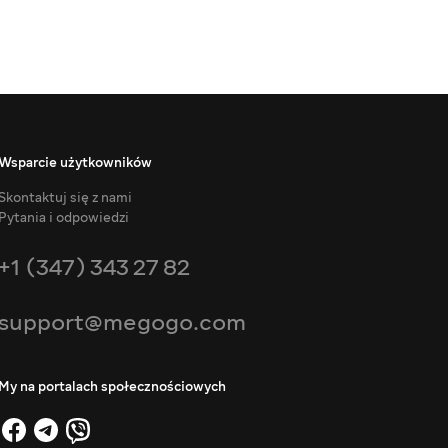
Wsparcie użytkowników
Skontaktuj się z nami
Pytania i odpowiedzi
+1 (347) 343 27 82
support@megogo.com
My na portalach społecznościowych