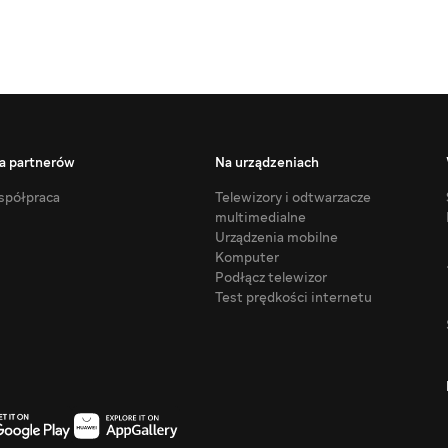
a partnerów
Na urządzeniach
półpraca
Telewizory i odtwarzacze
multimedialne
Urządzenia mobilne
Komputer
Podłącz telewizor
Test prędkości internetu