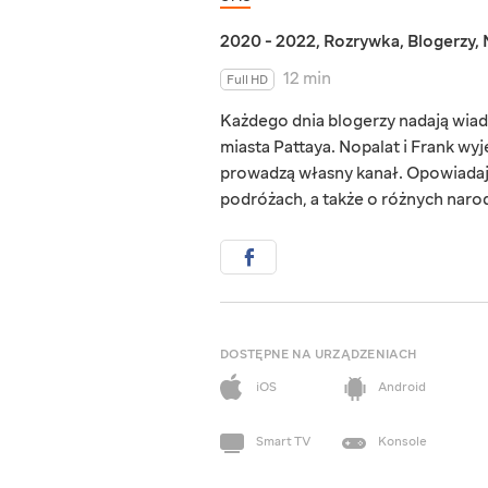
2020 - 2022
,
Rozrywka
,
Blogerzy
,
12 min
Full HD
Każdego dnia blogerzy nadają wiad
miasta Pattaya. Nopalat i Frank wyje
prowadzą własny kanał. Opowiadają 
podróżach, a także o różnych naro
DOSTĘPNE NA URZĄDZENIACH
iOS
Android
Smart TV
Konsole