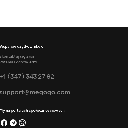
Wsparcie użytkowników
Skontaktuj się z nami
Pytania i odpowiedzi
+1 (347) 343 27 82
support@megogo.com
My na portalach społecznościowych