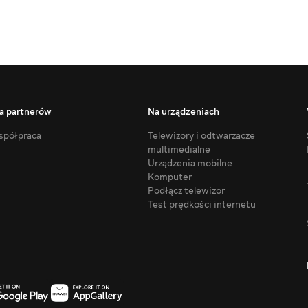
a partnerów
Na urządzeniach
półpraca
Telewizory i odtwarzacze
multimedialne
Urządzenia mobilne
Komputer
Podłącz telewizor
Test prędkości internetu