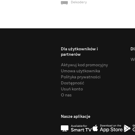
Dekodery
Dla użytkowników i
Dl
partnerów
Ws
Aktywuj kod promocyjny
Umowa użytkownika
Polityka prywatności
Dostępność
Usuń konto
O nas
Nasze aplikacje