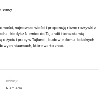
Niemcy
omości, najnowsze wieści i proponują różne rozrywki z
chali kiedyś z Niemiec do Tajlandii i teraz stamtą
o życiu i pracy w Tajlandii, budowie domu i lokalnych
dowych niuansach, które warto znać.
DŹWIĘK
Niemiecki