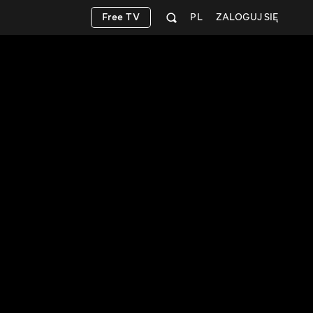
Free TV
PL
ZALOGUJ SIĘ