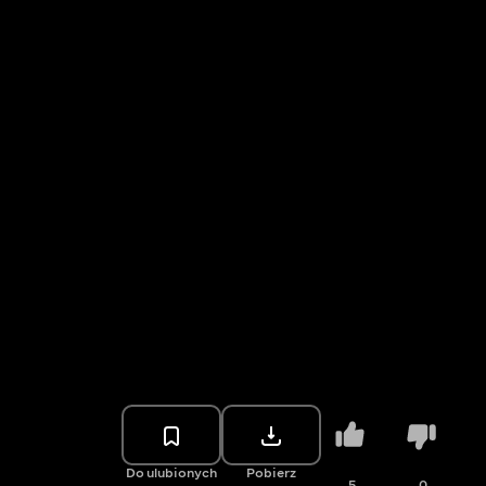
Do ulubionych
Pobierz
5
0