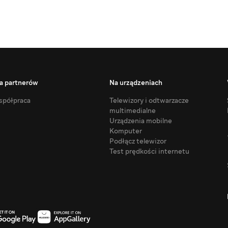
a partnerów
Na urządzeniach
półpraca
Telewizory i odtwarzacze
multimedialne
Urządzenia mobilne
Komputer
Podłącz telewizor
Test prędkości internetu