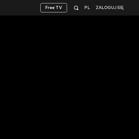
Free TV
PL
ZALOGUJ SIĘ