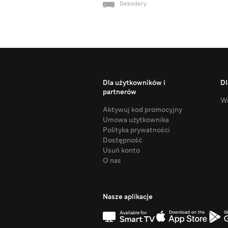
Dekodery
Dla użytkowników i
Dl
partnerów
Ws
Aktywuj kod promocyjny
Umowa użytkownika
Polityka prywatności
Dostępność
Usuń konto
O nas
Nasze aplikacje