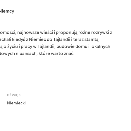
Niemcy
omości, najnowsze wieści i proponują różne rozrywki z
chali kiedyś z Niemiec do Tajlandii i teraz stamtą
o życiu i pracy w Tajlandii, budowie domu i lokalnych
dowych niuansach, które warto znać.
DŹWIĘK
Niemiecki