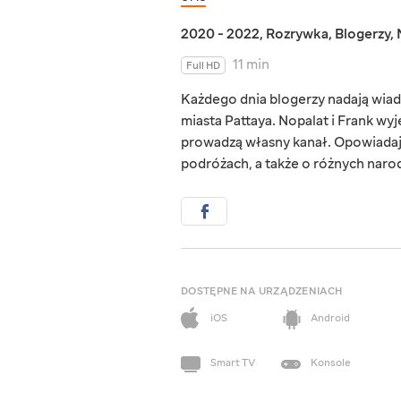
2020 - 2022
,
Rozrywka
,
Blogerzy
,
11 min
Full HD
Każdego dnia blogerzy nadają wiad
miasta Pattaya. Nopalat i Frank wyje
prowadzą własny kanał. Opowiadają 
podróżach, a także o różnych naro
DOSTĘPNE NA URZĄDZENIACH
iOS
Android
Smart TV
Konsole