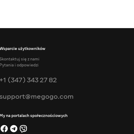
Wsparcie użytkowników
Skontaktuj się z nami
Pytania i odpowiedzi
+1 (347) 343 27 82
support@megogo.com
My na portalach społecznościowych