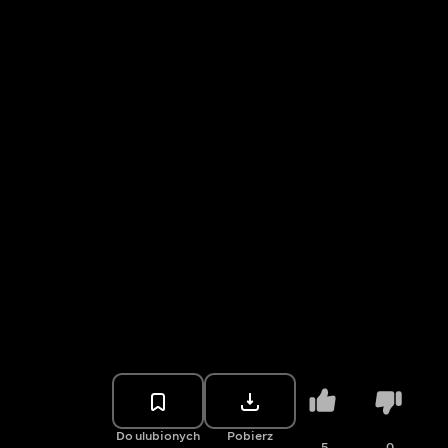
Do ulubionych
Pobierz
5
0