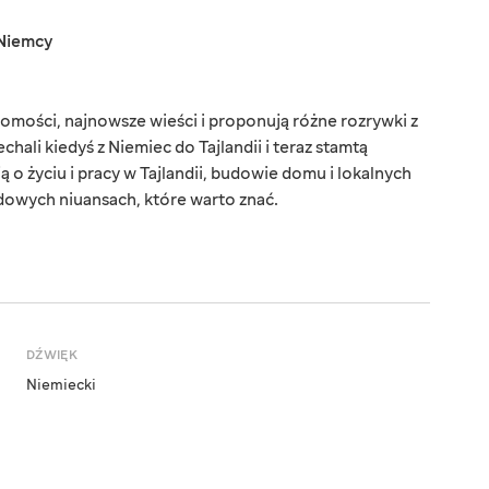
Niemcy
omości, najnowsze wieści i proponują różne rozrywki z
chali kiedyś z Niemiec do Tajlandii i teraz stamtą
o życiu i pracy w Tajlandii, budowie domu i lokalnych
dowych niuansach, które warto znać.
DŹWIĘK
Niemiecki