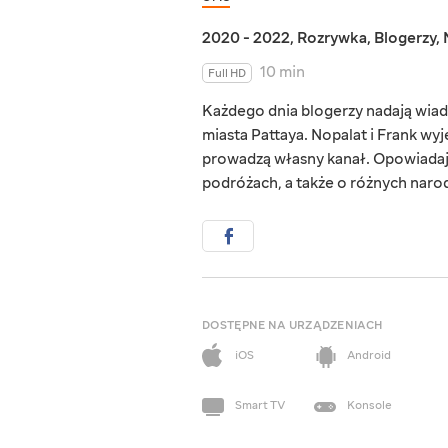
2020 - 2022
,
Rozrywka
,
Blogerzy
,
10 min
Full HD
Każdego dnia blogerzy nadają wiad
miasta Pattaya. Nopalat i Frank wyje
prowadzą własny kanał. Opowiadają 
podróżach, a także o różnych naro
DOSTĘPNE NA URZĄDZENIACH
iOS
Android
Smart TV
Konsole