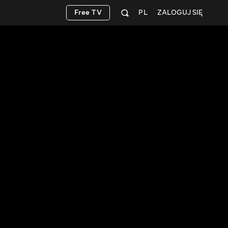
Free TV
PL
ZALOGUJ SIĘ