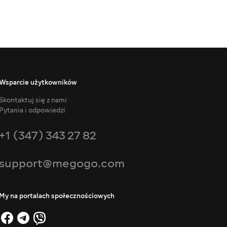
Wsparcie użytkowników
Skontaktuj się z nami
Pytania i odpowiedzi
+1 (347) 343 27 82
support@megogo.com
My na portalach społecznościowych