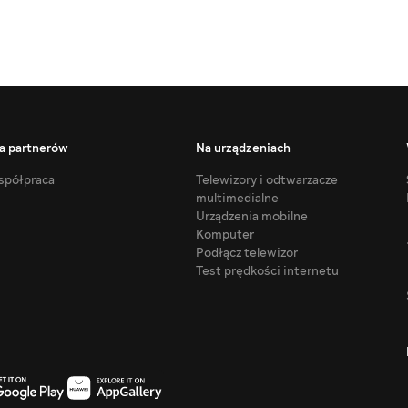
a partnerów
Na urządzeniach
półpraca
Telewizory i odtwarzacze
multimedialne
Urządzenia mobilne
Komputer
Podłącz telewizor
Test prędkości internetu