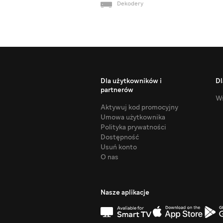
Dekodery
Dla użytkowników i
Dl
partnerów
Ws
Aktywuj kod promocyjny
Umowa użytkownika
Polityka prywatności
Dostępność
Usuń konto
O nas
Nasze aplikacje