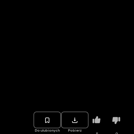
Do ulubionych
Pobierz
5
0