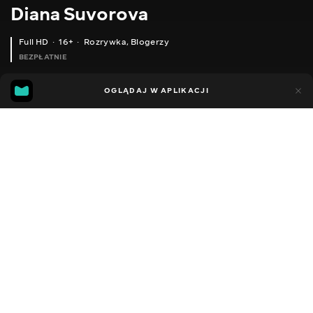
Diana Suvorova
Full HD
16+
Rozrywka
,
Blogerzy
BEZPŁATNIE
26
19
OGLĄDAJ W APLIKACJI
Dodano do ulubionych
UDOSTĘPNIJ
Sezon 1
Facebook
Kopiuj link
ODCINEK 64
ODCINEK 66
2014 - 2022
,
Ukraina
Rozrywka
,
Blogerzy
DŹWIĘK