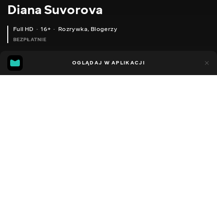
Diana Suvorova
Full HD
16+
Rozrywka
,
Blogerzy
BEZPŁATNIE
26
19
OGLĄDAJ W APLIKACJI
Dodano do ulubionych
UDOSTĘPNIJ
Sezon 1
Facebook
Kopiuj link
ODCINEK 104
ODCINEK 105
2014 - 2022
,
Ukraina
Rozrywka
,
Blogerzy
DŹWIĘK