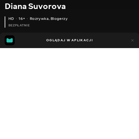
Diana Suvorova
HD
16+
Rozrywka
,
Blogerzy
BEZPŁATNIE
26
19
OGLĄDAJ W APLIKACJI
Dodano do ulubionych
UDOSTĘPNIJ
Sezon 1
Facebook
Kopiuj link
ODCINEK 117
ODCINEK 118
2014 - 2022
,
Ukraina
Rozrywka
,
Blogerzy
DŹWIĘK