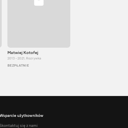
Matwiej Kotofej
SUPER TEMA
2013 - 2021
,
Rozrywka
2017 - 2021
,
Rozrywka
BEZPŁATNIE
BEZPŁATNIE
Wsparcie użytkowników
Skontaktuj się z nami