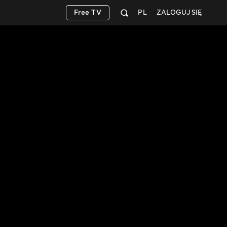
Free TV
PL
ZALOGUJ SIĘ