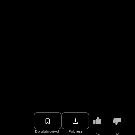
Do ulubionych
Pobierz
26
19