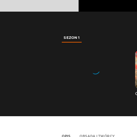
SEZON 1
OPIS
OBSADA I TWÓRCY