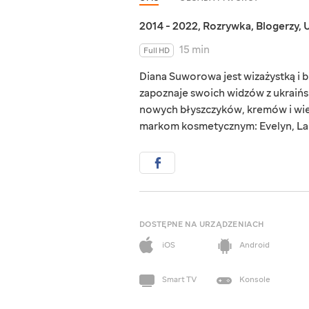
2014 - 2022
,
Rozrywka
,
Blogerzy
,
U
15 min
Full HD
Diana Suworowa jest wizażystką i 
zapoznaje swoich widzów z ukraińs
nowych błyszczyków, kremów i wi
markom kosmetycznym: Evelyn, La
DOSTĘPNE NA URZĄDZENIACH
iOS
Android
Smart TV
Konsole