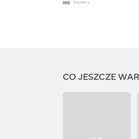
Dekodery
CO JESZCZE WA