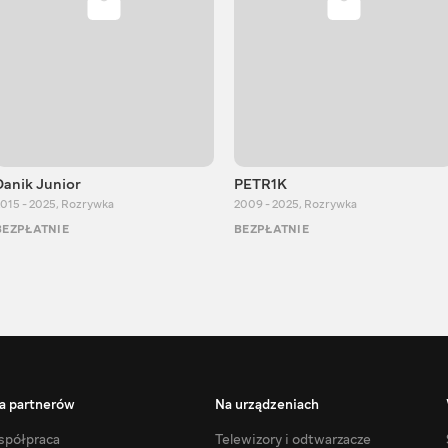
Danik Junior
PETR1K
015 - 2025
,
Rozrywka
2009 - 2025
,
Rozrywka
BEZPŁATNIE
BEZPŁATNIE
a partnerów
Na urządzeniach
półpraca
Telewizory i odtwarzacze