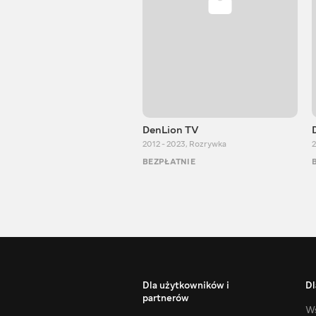
DenLion TV
2012 - 2023
,
Rozrywka
2
BEZPŁATNIE
Dla użytkowników i
Dl
partnerów
Ws