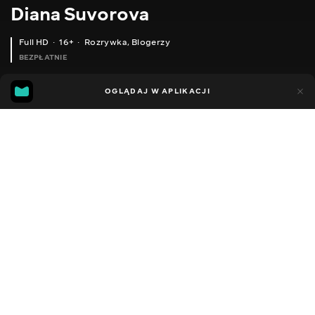
Diana Suvorova
Full HD
16+
Rozrywka
,
Blogerzy
BEZPŁATNIE
26
19
OGLĄDAJ W APLIKACJI
Dodano do ulubionych
UDOSTĘPNIJ
Sezon 1
Facebook
Kopiuj link
ODCINEK 161
ODCINEK 162
2014 - 2022
,
Ukraina
Rozrywka
,
Blogerzy
DŹWIĘK