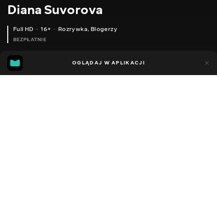
Diana Suvorova
Full HD
16+
Rozrywka
,
Blogerzy
BEZPŁATNIE
26
19
OGLĄDAJ W APLIKACJI
Dodano do ulubionych
UDOSTĘPNIJ
Sezon 1
Facebook
Kopiuj link
ODCINEK 18
ODCINEK 19
2014 - 2022
,
Ukraina
Rozrywka
,
Blogerzy
DŹWIĘK