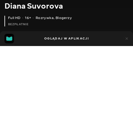
Diana Suvorova
Full HD
16+
Rozrywka
,
Blogerzy
BEZPŁATNIE
26
19
OGLĄDAJ W APLIKACJI
Dodano do ulubionych
UDOSTĘPNIJ
Sezon 1
Facebook
Kopiuj link
ODCINEK 29
ODCINEK 30
2014 - 2022
,
Ukraina
Rozrywka
,
Blogerzy
DŹWIĘK