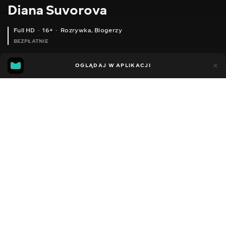
Diana Suvorova
Full HD
16+
Rozrywka
,
Blogerzy
BEZPŁATNIE
26
19
OGLĄDAJ W APLIKACJI
Dodano do ulubionych
UDOSTĘPNIJ
Sezon 1
Facebook
Kopiuj link
ODCINEK 44
ODCINEK 45
2014 - 2022
,
Ukraina
Rozrywka
,
Blogerzy
DŹWIĘK