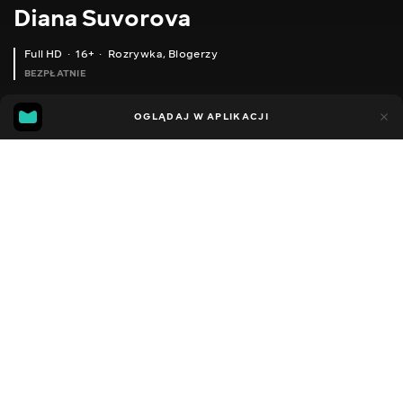
Diana Suvorova
Full HD
16+
Rozrywka
,
Blogerzy
BEZPŁATNIE
26
19
OGLĄDAJ W APLIKACJI
Dodano do ulubionych
UDOSTĘPNIJ
Sezon 1
Facebook
Kopiuj link
ODCINEK 77
ODCINEK 78
2014 - 2022
,
Ukraina
Rozrywka
,
Blogerzy
DŹWIĘK