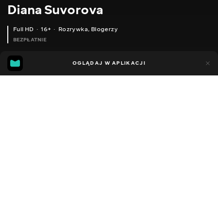
Diana Suvorova
Full HD
16+
Rozrywka
,
Blogerzy
BEZPŁATNIE
26
19
OGLĄDAJ W APLIKACJI
Dodano do ulubionych
UDOSTĘPNIJ
Sezon 1
Facebook
Kopiuj link
ODCINEK 103
ODCINEK 104
2014 - 2022
,
Ukraina
Rozrywka
,
Blogerzy
DŹWIĘK