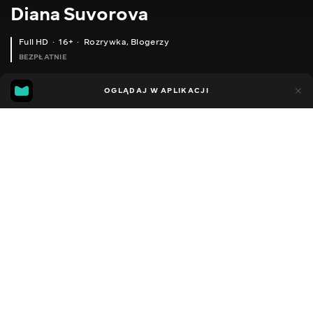
Diana Suvorova
Full HD
16+
Rozrywka
,
Blogerzy
BEZPŁATNIE
26
19
OGLĄDAJ W APLIKACJI
Dodano do ulubionych
UDOSTĘPNIJ
Sezon 1
Facebook
Kopiuj link
ODCINEK 144
ODCINEK 145
2014 - 2022
,
Ukraina
Rozrywka
,
Blogerzy
DŹWIĘK