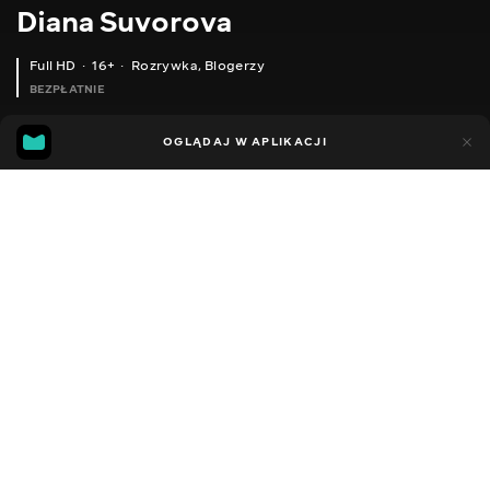
Diana Suvorova
Full HD
16+
Rozrywka
,
Blogerzy
BEZPŁATNIE
26
19
OGLĄDAJ W APLIKACJI
Dodano do ulubionych
UDOSTĘPNIJ
Sezon 1
Facebook
Kopiuj link
ODCINEK 34
ODCINEK 35
2014 - 2022
,
Ukraina
Rozrywka
,
Blogerzy
DŹWIĘK