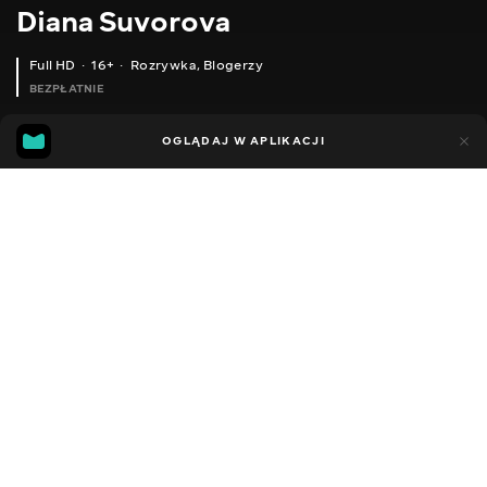
Diana Suvorova
Full HD
16+
Rozrywka
,
Blogerzy
BEZPŁATNIE
26
19
OGLĄDAJ W APLIKACJI
Dodano do ulubionych
UDOSTĘPNIJ
Sezon 1
Facebook
Kopiuj link
ODCINEK 97
ODCINEK 98
2014 - 2022
,
Ukraina
Rozrywka
,
Blogerzy
DŹWIĘK