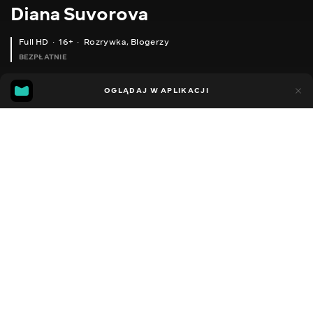
Diana Suvorova
Full HD
16+
Rozrywka
,
Blogerzy
BEZPŁATNIE
26
19
OGLĄDAJ W APLIKACJI
Dodano do ulubionych
UDOSTĘPNIJ
Sezon 1
Facebook
Kopiuj link
ODCINEK 163
ODCINEK 164
2014 - 2022
,
Ukraina
Rozrywka
,
Blogerzy
DŹWIĘK