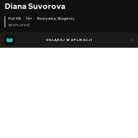
Diana Suvorova
Full HD
16+
Rozrywka
,
Blogerzy
BEZPŁATNIE
26
19
OGLĄDAJ W APLIKACJI
Dodano do ulubionych
UDOSTĘPNIJ
Sezon 1
Facebook
Kopiuj link
ODCINEK 27
ODCINEK 28
2014 - 2022
,
Ukraina
Rozrywka
,
Blogerzy
DŹWIĘK