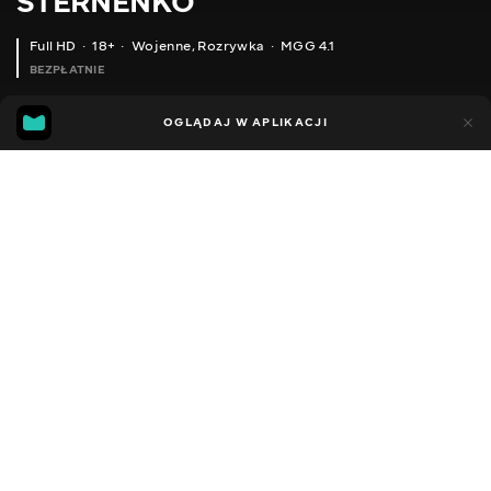
STERNENKO
Full HD
18+
Wojenne
,
Rozrywka
MGG 4.1
BEZPŁATNIE
MGG
89
26
OGLĄDAJ W APLIKACJI
4.1
Dodano do ulubionych
UDOSTĘPNIJ
Sezon 1
Facebook
Kopiuj link
ODCINEK 15
ODCINEK 16
2013 - 2022
,
Ukraina
Wojenne
,
Rozrywka
,
Blogerzy
DŹWIĘK
Ukraiński