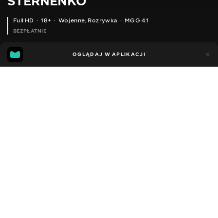
STERNENKO
Full HD
18+
Wojenne
,
Rozrywka
MGG 4.1
BEZPŁATNIE
MGG
89
26
OGLĄDAJ W APLIKACJI
4.1
Dodano do ulubionych
UDOSTĘPNIJ
Sezon 1
Facebook
Kopiuj link
ODCINEK 27
ODCINEK 28
2013 - 2022
,
Ukraina
Wojenne
,
Rozrywka
,
Blogerzy
DŹWIĘK
Ukraiński