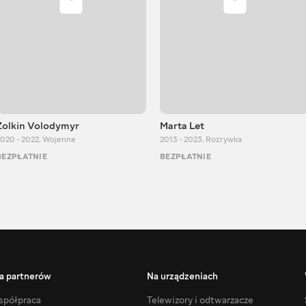
Zolkin Volodymyr
Marta Let
020 - 2022
,
Wojenne
2013 - 2023
,
Rozrywka
BEZPŁATNIE
BEZPŁATNIE
a partnerów
Na urządzeniach
półpraca
Telewizory i odtwarzacze