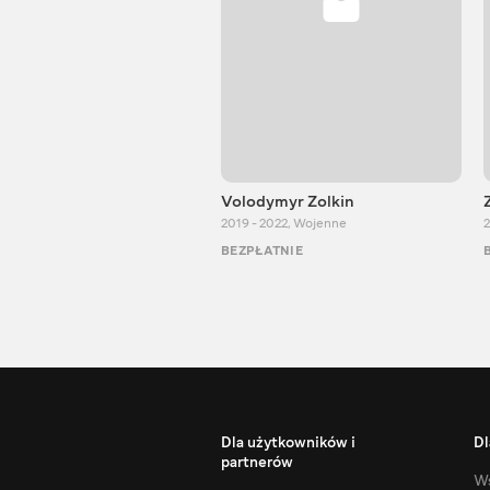
Volodymyr Zolkin
2019 - 2022
,
Wojenne
2
BEZPŁATNIE
Dla użytkowników i
Dl
partnerów
Ws