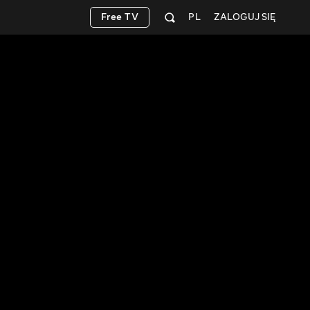
Free TV
PL
ZALOGUJ SIĘ