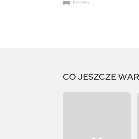
Dekodery
CO JESZCZE WA