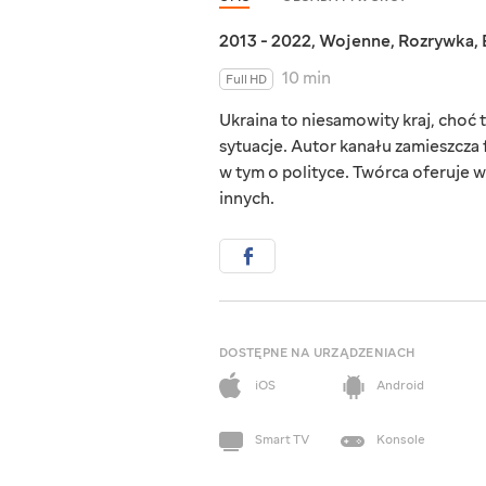
2013 - 2022
,
Wojenne
,
Rozrywka
,
10 min
Full HD
Ukraina to niesamowity kraj, choć ta
sytuacje. Autor kanału zamieszcza 
w tym o polityce. Twórca oferuje w
innych.
DOSTĘPNE NA URZĄDZENIACH
iOS
Android
Smart TV
Konsole