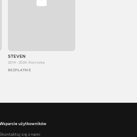
STEVEN
Aurum Reaction
2014 - 2024
,
Rozrywka
2018 - 2022
,
Rozrywka
BEZPŁATNIE
BEZPŁATNIE
Wsparcie użytkowników
Skontaktuj się z nami