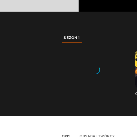
SEZON 1
OPIS
OBSADA I TWÓRCY