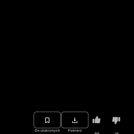
Do ulubionych
Pobierz
89
26