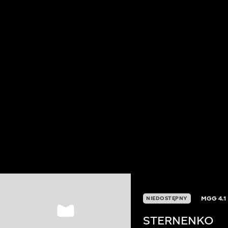
MGG
4.1
NIEDOSTĘPNY
STERNENKO