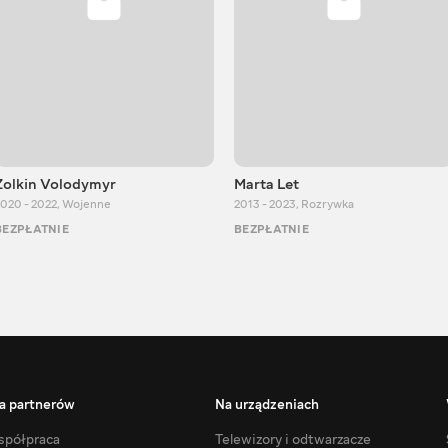
Zolkin Volodymyr
Marta Let
020 - 2022
,
Wojenne
2013 - 2023
,
Rozrywka
BEZPŁATNIE
BEZPŁATNIE
a partnerów
Na urządzeniach
półpraca
Telewizory i odtwarzacze