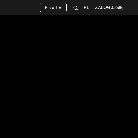
Free TV
PL
ZALOGUJ SIĘ