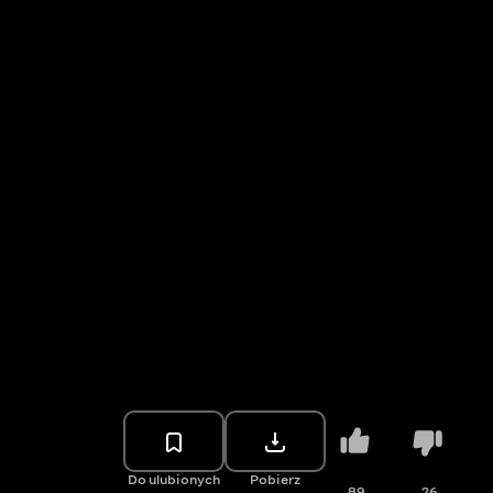
Do ulubionych
Pobierz
89
26