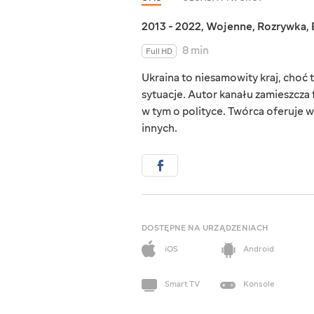
2013 - 2022
,
Wojenne
,
Rozrywka
,
8 min
Full HD
Ukraina to niesamowity kraj, choć ta
sytuacje. Autor kanału zamieszcza 
w tym o polityce. Twórca oferuje w
innych.
DOSTĘPNE NA URZĄDZENIACH
iOS
Android
Smart TV
Konsole