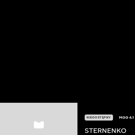
MGG
4.1
NIEDOSTĘPNY
STERNENKO