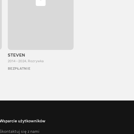
STEVEN
Aurum Reaction
2014 - 2024
,
Rozrywka
2018 - 2022
,
Rozrywka
BEZPŁATNIE
BEZPŁATNIE
Wsparcie użytkowników
Skontaktuj się z nami