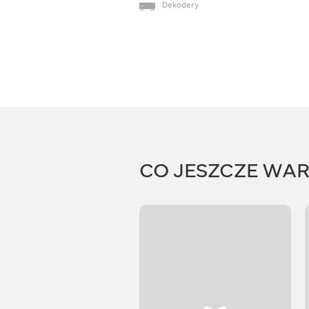
Dekodery
CO JESZCZE WA