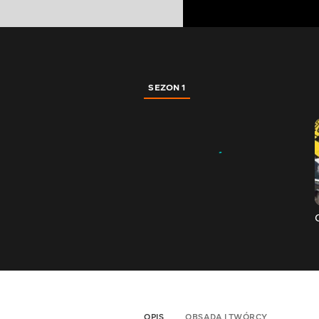
SEZON 1
OPIS
OBSADA I TWÓRCY