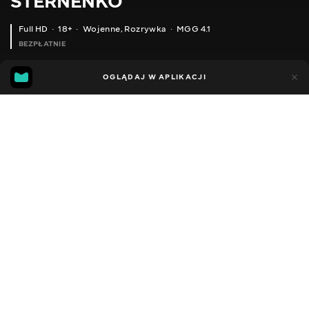
STERNENKO
Full HD
18+
Wojenne
,
Rozrywka
MGG 4.1
BEZPŁATNIE
MGG
89
26
OGLĄDAJ W APLIKACJI
4.1
Dodano do ulubionych
UDOSTĘPNIJ
Sezon 1
Facebook
Kopiuj link
ODCINEK 79
ODCINEK 80
2013 - 2022
,
Ukraina
Wojenne
,
Rozrywka
,
Blogerzy
DŹWIĘK
Ukraiński