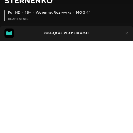
STERNENKO
Full HD
18+
Wojenne
,
Rozrywka
MGG 4.1
BEZPŁATNIE
MGG
89
26
OGLĄDAJ W APLIKACJI
4.1
Dodano do ulubionych
UDOSTĘPNIJ
Sezon 1
Facebook
Kopiuj link
ODCINEK 84
ODCINEK 85
2013 - 2022
,
Ukraina
Wojenne
,
Rozrywka
,
Blogerzy
DŹWIĘK
Ukraiński