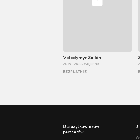
Volodymyr Zolkin
2019 - 2022
,
Wojenne
2
BEZPŁATNIE
Dla użytkowników i
Dl
partnerów
Ws