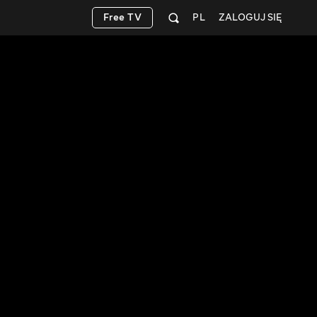
Free TV
PL
ZALOGUJ SIĘ