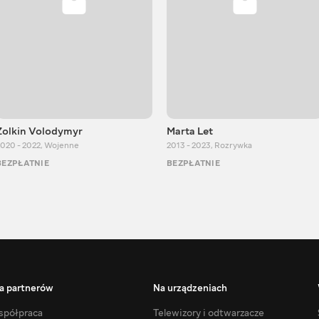
Zolkin Volodymyr
Marta Let
020 - 2022
,
Wojenne
2013 - 2023
,
Rozrywka
BEZPŁATNIE
BEZPŁATNIE
a partnerów
Na urządzeniach
półpraca
Telewizory i odtwarzacze