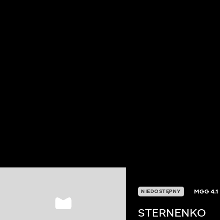
MGG
4.1
NIEDOSTĘPNY
STERNENKO