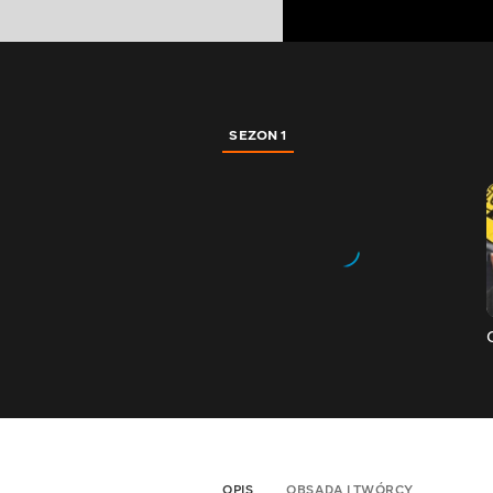
SEZON 1
OPIS
OBSADA I TWÓRCY