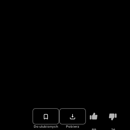
Do ulubionych
Pobierz
89
26