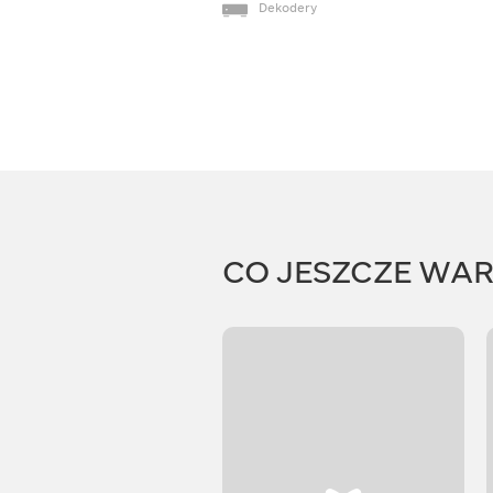
Dekodery
CO JESZCZE WA