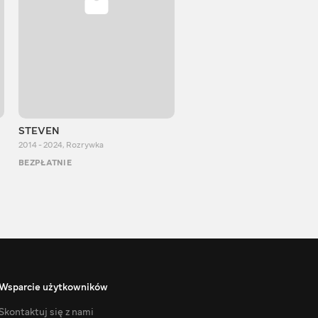
STEVEN
Aurum Reaction
2014 - 2024
,
Rozrywka
2018 - 2022
,
Rozrywka
BEZPŁATNIE
BEZPŁATNIE
Wsparcie użytkowników
Skontaktuj się z nami