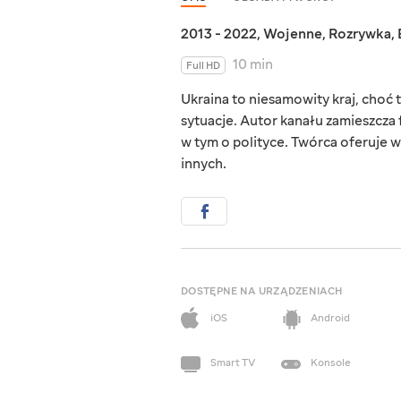
2013 - 2022
,
Wojenne
,
Rozrywka
,
10 min
Full HD
Ukraina to niesamowity kraj, choć ta
sytuacje. Autor kanału zamieszcza 
w tym o polityce. Twórca oferuje w
innych.
DOSTĘPNE NA URZĄDZENIACH
iOS
Android
Smart TV
Konsole