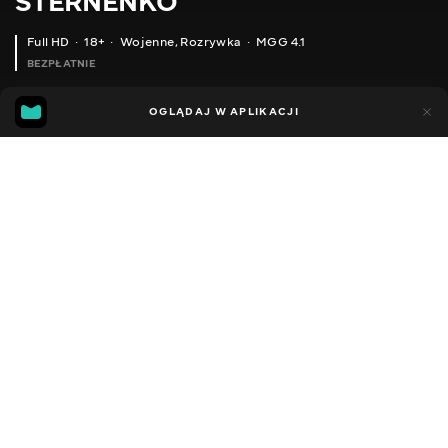
STERNENKO
Full HD
18+
Wojenne
,
Rozrywka
MGG 4.1
BEZPŁATNIE
MGG
89
26
OGLĄDAJ W APLIKACJI
4.1
Dodano do ulubionych
UDOSTĘPNIJ
Sezon 1
Facebook
Kopiuj link
ODCINEK 192
ODCINEK 193
2013 - 2022
,
Ukraina
Wojenne
,
Rozrywka
,
Blogerzy
DŹWIĘK
Ukraiński