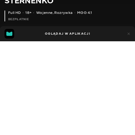
STERNENKO
Full HD
18+
Wojenne
,
Rozrywka
MGG 4.1
BEZPŁATNIE
MGG
89
26
OGLĄDAJ W APLIKACJI
4.1
Dodano do ulubionych
UDOSTĘPNIJ
Sezon 1
Facebook
Kopiuj link
ODCINEK 33
ODCINEK 34
2013 - 2022
,
Ukraina
Wojenne
,
Rozrywka
,
Blogerzy
DŹWIĘK
Ukraiński