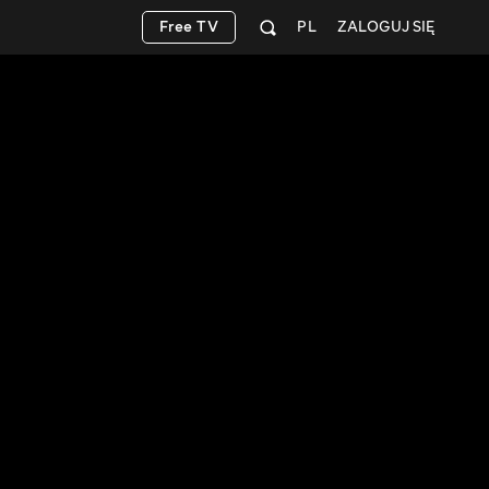
Free TV
PL
ZALOGUJ SIĘ