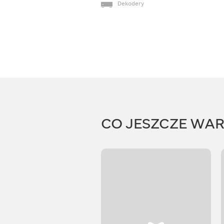
Dekodery
CO JESZCZE WA