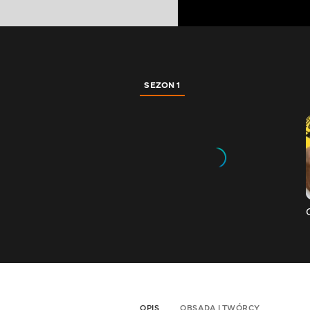
SEZON 1
OPIS
OBSADA I TWÓRCY