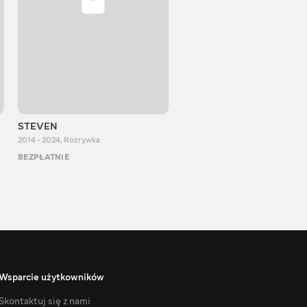
STEVEN
Aurum Reaction
2014 - 2024
,
Rozrywka
2018 - 2022
,
Rozrywka
BEZPŁATNIE
BEZPŁATNIE
Wsparcie użytkowników
Skontaktuj się z nami