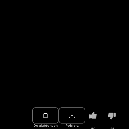
Do ulubionych
Pobierz
89
26