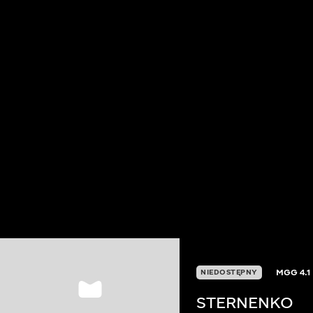
MGG
4.1
NIEDOSTĘPNY
STERNENKO