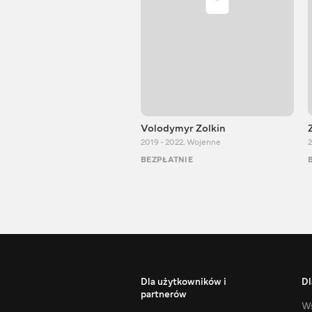
Volodymyr Zolkin
2019 - 2022
,
Wojenne
2
BEZPŁATNIE
Dla użytkowników i
Dl
partnerów
Ws