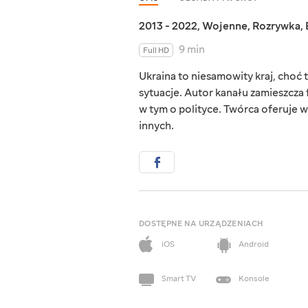
2013 - 2022
,
Wojenne
,
Rozrywka
,
9 min
Full HD
Ukraina to niesamowity kraj, choć ta
sytuacje. Autor kanału zamieszcza 
w tym o polityce. Twórca oferuje w
innych.
DOSTĘPNE NA URZĄDZENIACH
iOS
Android
Smart TV
Konsole