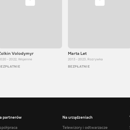
Zolkin Volodymyr
Marta Let
020 - 2022
,
Wojenne
2013 - 2023
,
Rozrywka
BEZPŁATNIE
BEZPŁATNIE
a partnerów
Na urządzeniach
półpraca
Telewizory i odtwarzacze