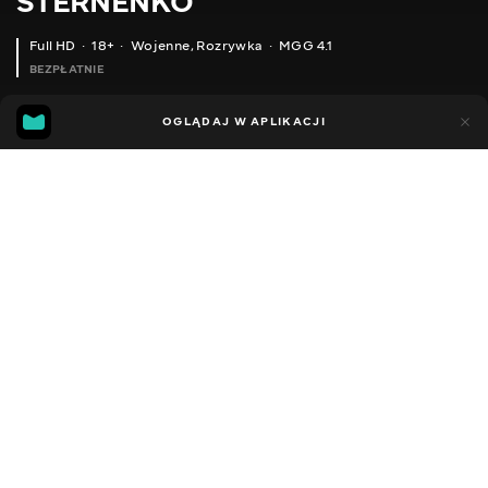
STERNENKO
Full HD
18+
Wojenne
,
Rozrywka
MGG 4.1
BEZPŁATNIE
MGG
89
26
OGLĄDAJ W APLIKACJI
4.1
Dodano do ulubionych
UDOSTĘPNIJ
Sezon 1
Facebook
Kopiuj link
ODCINEK 181
ODCINEK 182
2013 - 2022
,
Ukraina
Wojenne
,
Rozrywka
,
Blogerzy
DŹWIĘK
Ukraiński