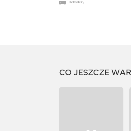
Dekodery
CO JESZCZE WA