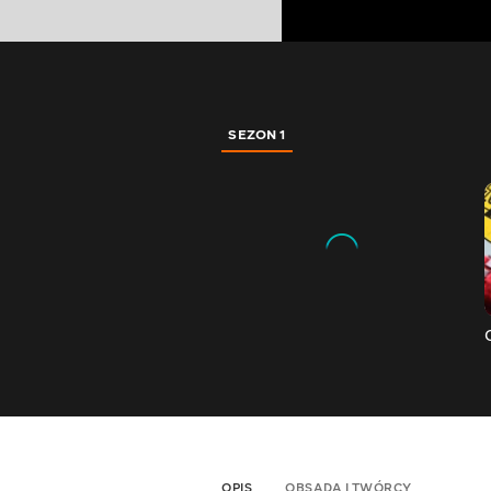
SEZON 1
OPIS
OBSADA I TWÓRCY