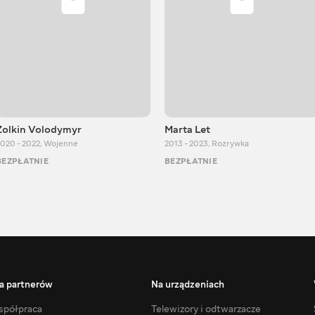
Zolkin Volodymyr
Marta Let
020 - 2022
,
Wojenne
2013 - 2023
,
Rozrywka
BEZPŁATNIE
BEZPŁATNIE
a partnerów
Na urządzeniach
półpraca
Telewizory i odtwarzacze