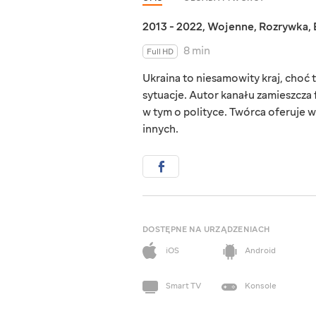
2013 - 2022
,
Wojenne
,
Rozrywka
,
8 min
Full HD
Ukraina to niesamowity kraj, choć ta
sytuacje. Autor kanału zamieszcza 
w tym o polityce. Twórca oferuje w
innych.
DOSTĘPNE NA URZĄDZENIACH
iOS
Android
Smart TV
Konsole