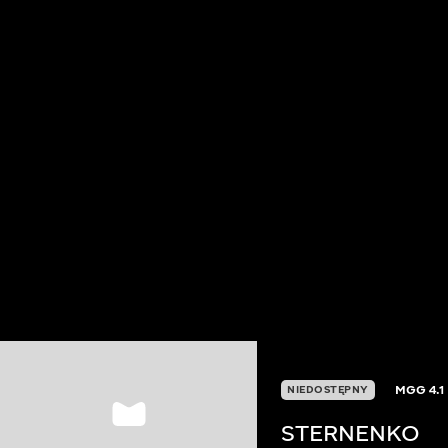
MGG
4.1
NIEDOSTĘPNY
STERNENKO