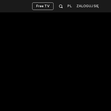
Free TV
PL
ZALOGUJ SIĘ