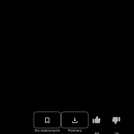
Do ulubionych
Pobierz
89
26