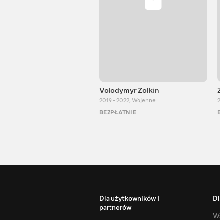
Volodymyr Zolkin
2019 - 2022
,
Wojenne
2
BEZPŁATNIE
Dla użytkowników i
Dl
partnerów
Ws