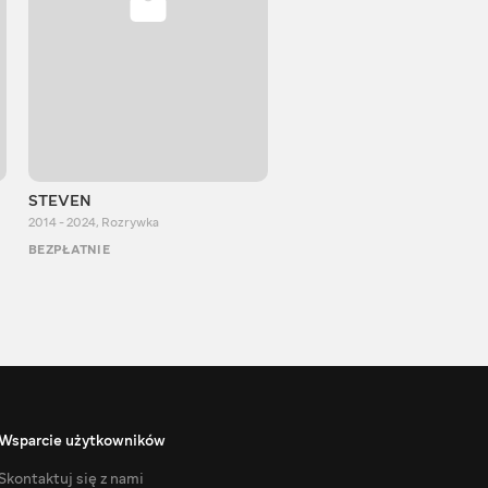
STEVEN
Aurum Reaction
2014 - 2024
,
Rozrywka
2018 - 2022
,
Rozrywka
BEZPŁATNIE
BEZPŁATNIE
Wsparcie użytkowników
Skontaktuj się z nami