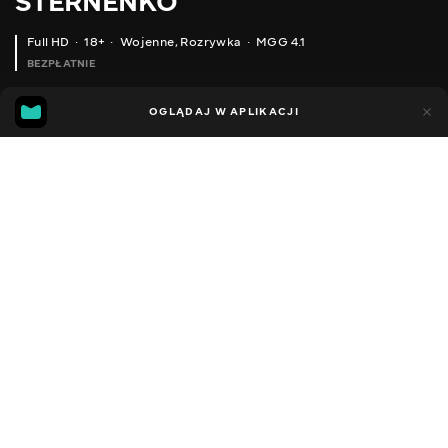
STERNENKO
Full HD
18+
Wojenne
,
Rozrywka
MGG 4.1
BEZPŁATNIE
MGG
89
26
OGLĄDAJ W APLIKACJI
4.1
Dodano do ulubionych
UDOSTĘPNIJ
Sezon 1
Facebook
Kopiuj link
ODCINEK 192
ODCINEK 193
2013 - 2022
,
Ukraina
Wojenne
,
Rozrywka
,
Blogerzy
DŹWIĘK
Ukraiński