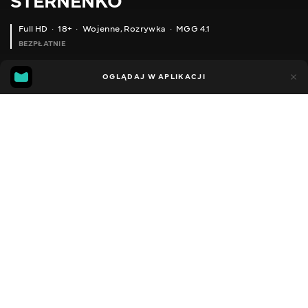
STERNENKO
Full HD
18+
Wojenne
,
Rozrywka
MGG 4.1
BEZPŁATNIE
MGG
89
26
OGLĄDAJ W APLIKACJI
4.1
Dodano do ulubionych
UDOSTĘPNIJ
Sezon 1
Facebook
Kopiuj link
ODCINEK 2
ODCINEK 3
2013 - 2022
,
Ukraina
Wojenne
,
Rozrywka
,
Blogerzy
DŹWIĘK
Ukraiński