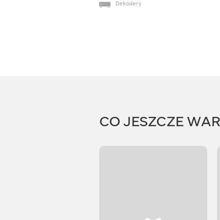
Dekodery
CO JESZCZE WA