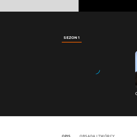
SEZON 1
OPIS
OBSADA I TWÓRCY