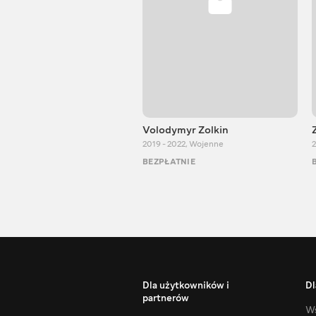
Volodymyr Zolkin
2019 - 2022
,
Wojenne
2
BEZPŁATNIE
Dla użytkowników i
Dl
partnerów
Ws