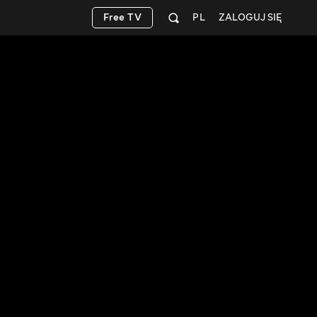
Free TV
PL
ZALOGUJ SIĘ