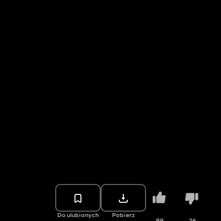
Do ulubionych
Pobierz
89
26