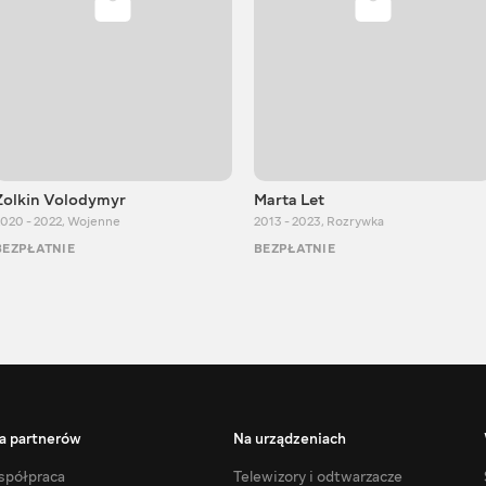
Zolkin Volodymyr
Marta Let
020 - 2022
,
Wojenne
2013 - 2023
,
Rozrywka
BEZPŁATNIE
BEZPŁATNIE
a partnerów
Na urządzeniach
półpraca
Telewizory i odtwarzacze