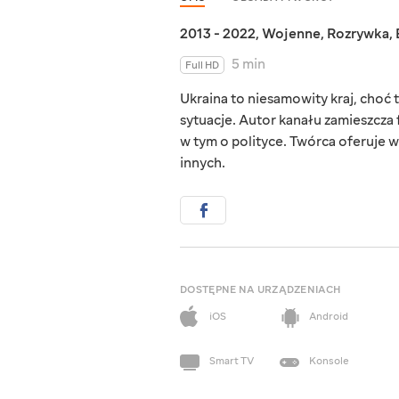
2013 - 2022
,
Wojenne
,
Rozrywka
,
5 min
Full HD
Ukraina to niesamowity kraj, choć ta
sytuacje. Autor kanału zamieszcza 
w tym o polityce. Twórca oferuje w
innych.
DOSTĘPNE NA URZĄDZENIACH
iOS
Android
Smart TV
Konsole