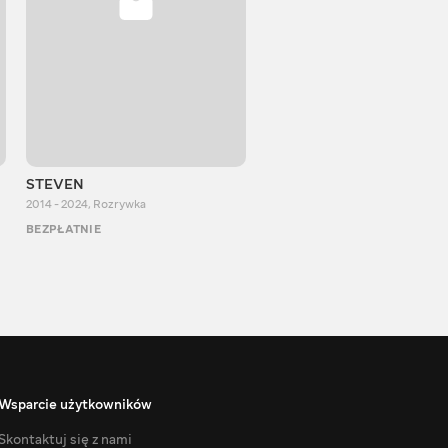
STEVEN
Aurum Reaction
2014 - 2024
,
Rozrywka
2018 - 2022
,
Rozrywka
BEZPŁATNIE
BEZPŁATNIE
Wsparcie użytkowników
Skontaktuj się z nami