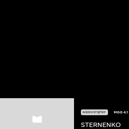
MGG
4.1
NIEDOSTĘPNY
STERNENKO