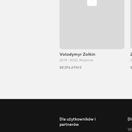
Volodymyr Zolkin
2019 - 2022
,
Wojenne
2
BEZPŁATNIE
Dla użytkowników i
Dl
partnerów
Ws