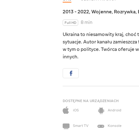
2013 - 2022
,
Wojenne
,
Rozrywka
,
8 min
Full HD
Ukraina to niesamowity kraj, choć ta
sytuacje. Autor kanału zamieszcza 
w tym o polityce. Twórca oferuje w
innych.
DOSTĘPNE NA URZĄDZENIACH
iOS
Android
Smart TV
Konsole