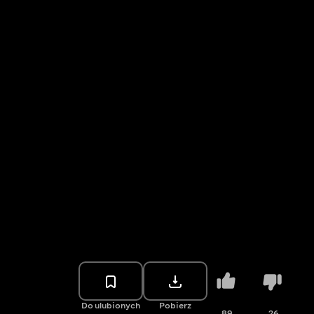
Do ulubionych
Pobierz
89
26