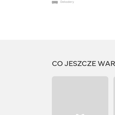
Dekodery
CO JESZCZE WA