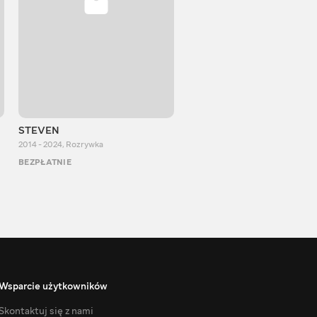
STEVEN
Aurum Reaction
2014 - 2024
,
Rozrywka
2018 - 2022
,
Rozrywka
BEZPŁATNIE
BEZPŁATNIE
Wsparcie użytkowników
Skontaktuj się z nami