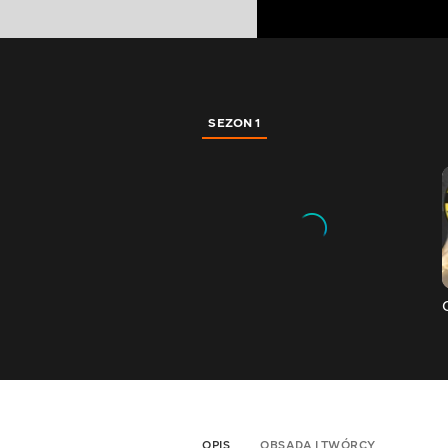
SEZON 1
OPIS
OBSADA I TWÓRCY