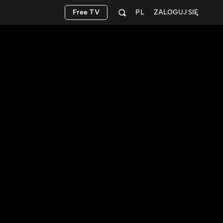
Free TV
PL
ZALOGUJ SIĘ