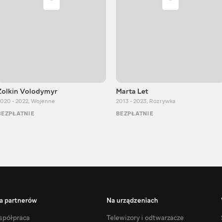
Zolkin Volodymyr
Marta Let
020 - 2022
,
Wojenne
2013 - 2023
,
Rozrywka
BEZPŁATNIE
BEZPŁATNIE
a partnerów
Na urządzeniach
półpraca
Telewizory i odtwarzacze