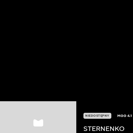
MGG
4.1
NIEDOSTĘPNY
STERNENKO