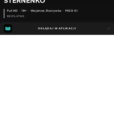
STERNENKO
Full HD
18+
Wojenne
,
Rozrywka
MGG 4.1
BEZPŁATNIE
MGG
89
26
OGLĄDAJ W APLIKACJI
4.1
Dodano do ulubionych
UDOSTĘPNIJ
Sezon 1
Facebook
Kopiuj link
ODCINEK 181
ODCINEK 182
2013 - 2022
,
Ukraina
Wojenne
,
Rozrywka
,
Blogerzy
DŹWIĘK
Ukraiński