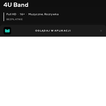
4U Band
Full HD
16+
Muzyczne
,
Rozrywka
BEZPŁATNIE
17
4
OGLĄDAJ W APLIKACJI
Dodano do ulubionych
UDOSTĘPNIJ
Sezon 1
Facebook
Kopiuj link
ODCINEK 1
ODCINEK 2
ODCINEK 3
2014 - 2022
,
Ukraina
Muzyczne
,
Rozrywka
,
Blogerzy
DŹWIĘK