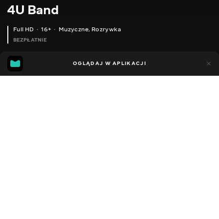
4U Band
Full HD
16+
Muzyczne
,
Rozrywka
BEZPŁATNIE
17
4
OGLĄDAJ W APLIKACJI
Dodano do ulubionych
UDOSTĘPNIJ
Sezon 1
Facebook
Kopiuj link
ODCINEK 57
ODCINEK 58
2014 - 2022
,
Ukraina
Muzyczne
,
Rozrywka
,
Blogerzy
DŹWIĘK