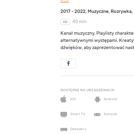
2017 - 2022
,
Muzyczne
,
Rozrywka
,
40 min
HD
Kanał muzyczny. Playlisty charak
alternatywnymi występami. Kreaty
dźwięków, aby zaprezentować nast
DOSTĘPNE NA URZĄDZENIACH
iOS
Android
Smart TV
Konsole
Dekodery