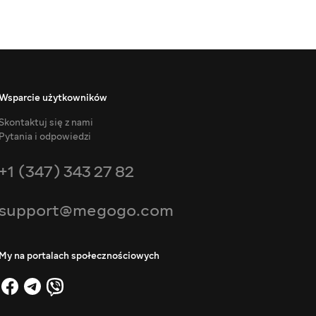
Wsparcie użytkowników
Skontaktuj się z nami
Pytania i odpowiedzi
+1 (347) 343 27 82
support@megogo.com
My na portalach społecznościowych