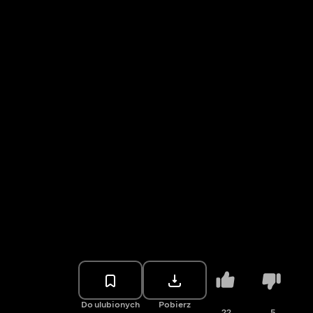
Do ulubionych
Pobierz
22
5