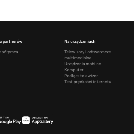
a partnerów
Na urządzeniach
półpraca
Telewizory i odtwarzacze
multimedialne
Urządzenia mobilne
Komputer
Podłącz telewizor
Test prędkości internetu