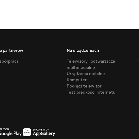
a partnerów
Na urządzeniach
półpraca
Telewizory i odtwarzacze
multimedialne
Urządzenia mobilne
Komputer
Podłącz telewizor
Test prędkości internetu