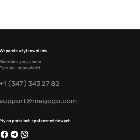
Wsparcie użytkowników
Skontaktuj się z nami
Pytania i odpowiedzi
+1 (347) 343 27 82
support@megogo.com
My na portalach społecznościowych