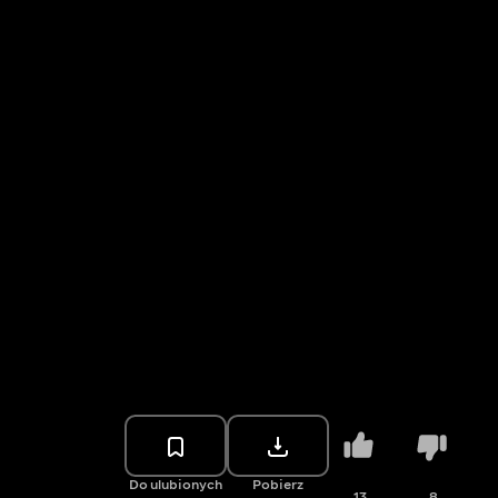
Do ulubionych
Pobierz
13
8