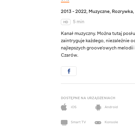
2013 - 2022
,
Muzyczne
,
Rozrywka
,
5 min
HD
Kanał muzyczny. Można tutaj posłu
zaintryguje każdego, niezależnie o
najlepszych groove'owych melodii 
Czarów.
DOSTĘPNE NA URZĄDZENIACH
iOS
Android
Smart TV
Konsole