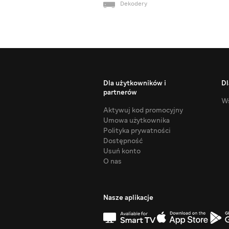
Dekodery
Dla użytkowników i
Dl
partnerów
Ws
Aktywuj kod promocyjny
Umowa użytkownika
Polityka prywatności
Dostępność
Usuń konto
O nas
Nasze aplikacje