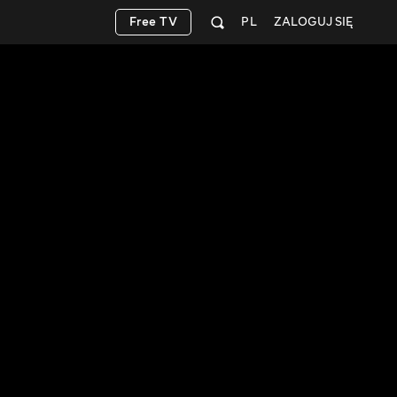
Free TV
PL
ZALOGUJ SIĘ