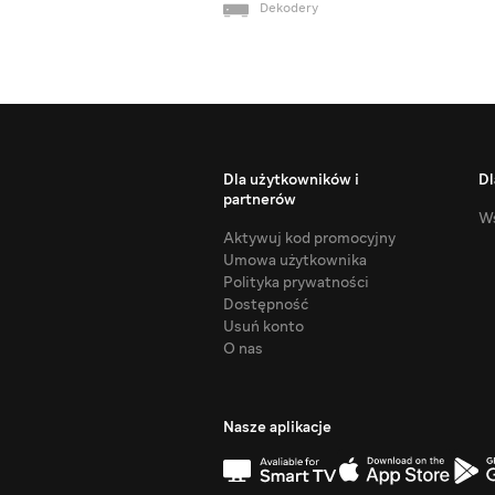
Dekodery
Dla użytkowników i
Dl
partnerów
Ws
Aktywuj kod promocyjny
Umowa użytkownika
Polityka prywatności
Dostępność
Usuń konto
O nas
Nasze aplikacje