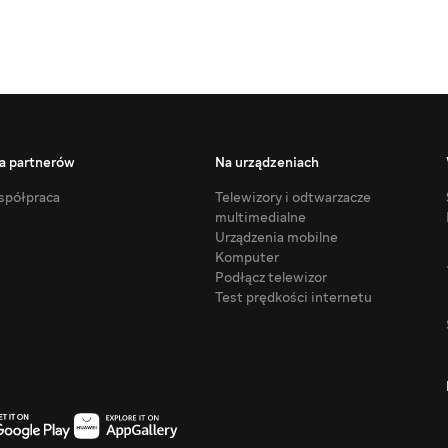
a partnerów
Na urządzeniach
półpraca
Telewizory i odtwarzacze
multimedialne
Urządzenia mobilne
Komputer
Podłącz telewizor
Test prędkości internetu