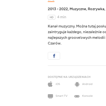
2013 - 2022
,
Muzyczne
,
Rozrywka
,
4 min
HD
Kanał muzyczny. Można tutaj posłu
zaintryguje każdego, niezależnie o
najlepszych groove'owych melodii 
Czarów.
DOSTĘPNE NA URZĄDZENIACH
iOS
Android
Smart TV
Konsole