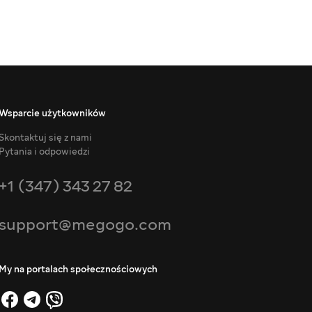
Wsparcie użytkowników
Skontaktuj się z nami
Pytania i odpowiedzi
+1 (347) 343 27 82
support@megogo.com
My na portalach społecznościowych