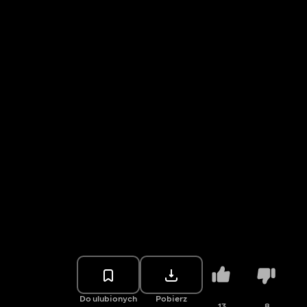
Do ulubionych
Pobierz
13
8