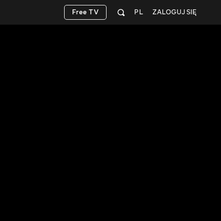
Free TV
PL
ZALOGUJ SIĘ