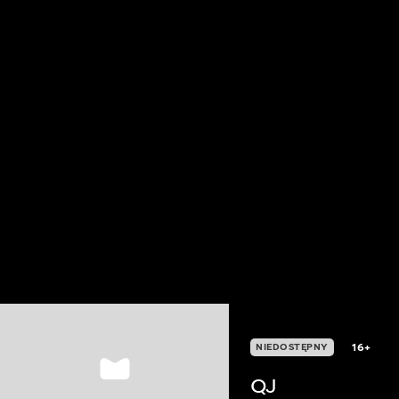
16+
NIEDOSTĘPNY
QJ