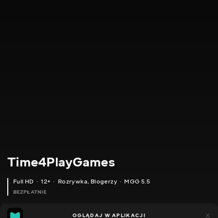
Time4PlayGames
Full HD
12+
Rozrywka
,
Blogerzy
MGG 5.5
BEZPŁATNIE
MGG
185
44
OGLĄDAJ W APLIKACJI