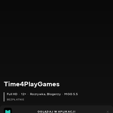
Time4PlayGames
Full HD
12+
Rozrywka
,
Blogerzy
MGG 5.5
BEZPŁATNIE
MGG
185
44
OGLĄDAJ W APLIKACJI