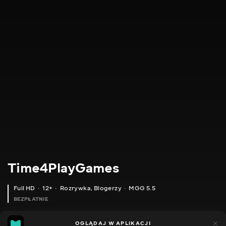
Time4PlayGames
Full HD
12+
Rozrywka
,
Blogerzy
MGG 5.5
BEZPŁATNIE
MGG
185
44
OGLĄDAJ W APLIKACJI