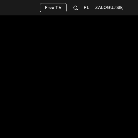
Free TV
PL
ZALOGUJ SIĘ