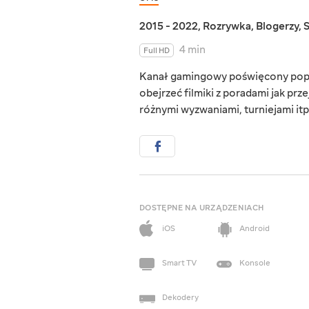
2015 - 2022
,
Rozrywka
,
Blogerzy
,
4 min
Full HD
Kanał gamingowy poświęcony popul
obejrzeć filmiki z poradami jak prz
różnymi wyzwaniami, turniejami itp
DOSTĘPNE NA URZĄDZENIACH
iOS
Android
Smart TV
Konsole
Dekodery