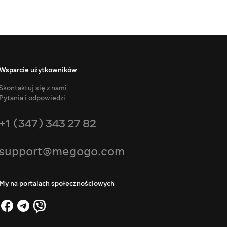
Wsparcie użytkowników
Skontaktuj się z nami
Pytania i odpowiedzi
+1 (347) 343 27 82
support@megogo.com
My na portalach społecznościowych