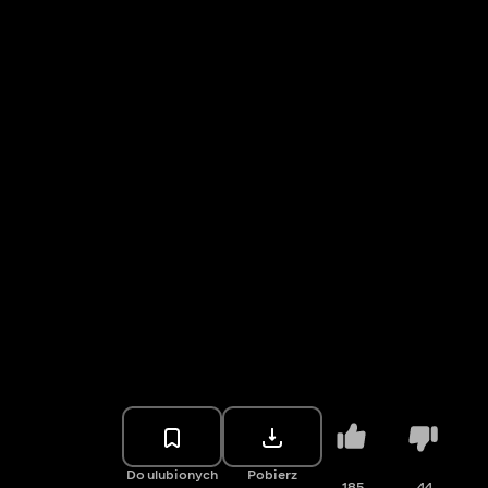
Do ulubionych
Pobierz
185
44