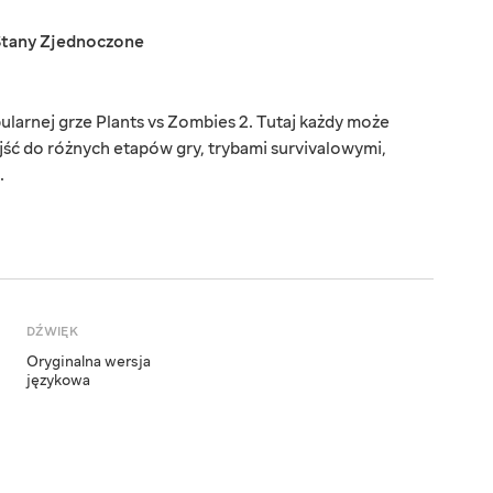
Stany Zjednoczone
arnej grze Plants vs Zombies 2. Tutaj każdy może
ejść do różnych etapów gry, trybami survivalowymi,
.
DŹWIĘK
Oryginalna wersja
językowa