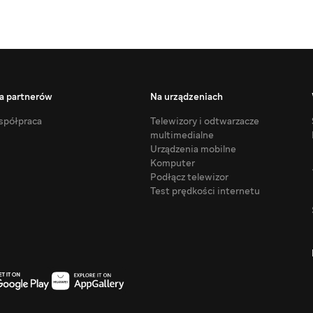
a partnerów
Na urządzeniach
półpraca
Telewizory i odtwarzacze
multimedialne
Urządzenia mobilne
Komputer
Podłącz telewizor
Test prędkości internetu