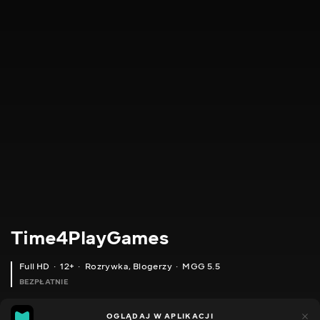
Time4PlayGames
Full HD
12+
Rozrywka
,
Blogerzy
MGG 5.5
BEZPŁATNIE
MGG
185
44
OGLĄDAJ W APLIKACJI