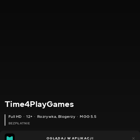
Time4PlayGames
Full HD
12+
Rozrywka
,
Blogerzy
MGG 5.5
BEZPŁATNIE
MGG
184
44
OGLĄDAJ W APLIKACJI