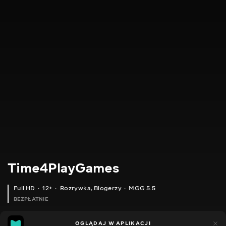
Time4PlayGames
Full HD
12+
Rozrywka
,
Blogerzy
MGG 5.5
BEZPŁATNIE
MGG
185
44
OGLĄDAJ W APLIKACJI